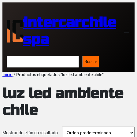
Saltar
al
contenido
intercarchile
spa
Buscar
Buscar
Inicio
/ Productos etiquetados “luz led ambiente chile”
luz led ambiente
chile
Mostrando el único resultado