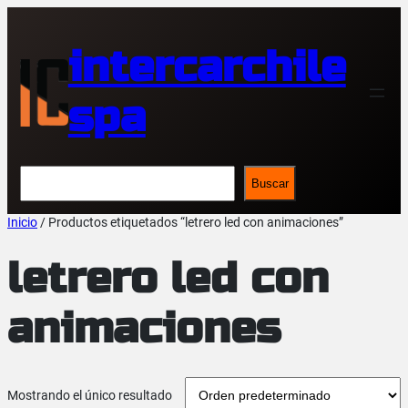
Saltar
al
contenido
intercarchile
spa
Buscar
Buscar
Inicio
/ Productos etiquetados “letrero led con animaciones”
letrero led con
animaciones
Mostrando el único resultado