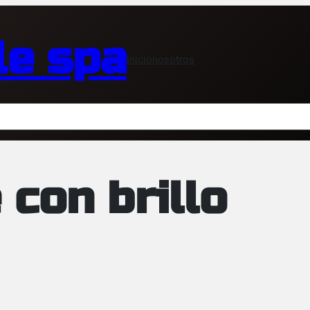
le spa
inicio
nosotros
 con brillo
DUCTO
RTA