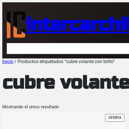
Saltar
al
intercarchi
contenido
Buscar
Inicio
/ Productos etiquetados “cubre volante con brillo”
cubre volante
Mostrando el único resultado
PRO
OFERTA
EN
OFE