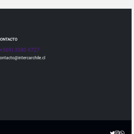
CONTACTO
(+569) 3380 9727
ontacto@intercarchile.cl