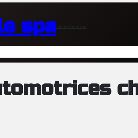
le spa
inicio
nosotros
tomotrices ch
DUCTO
RTA