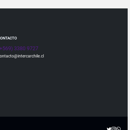
CONTACTO
(+569) 3380 9727
ontacto@intercarchile.cl