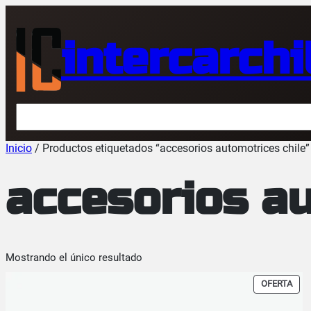
Saltar
al
intercarchi
contenido
Buscar
Inicio
/ Productos etiquetados “accesorios automotrices chile”
accesorios au
Mostrando el único resultado
PRO
OFERTA
EN
OFE